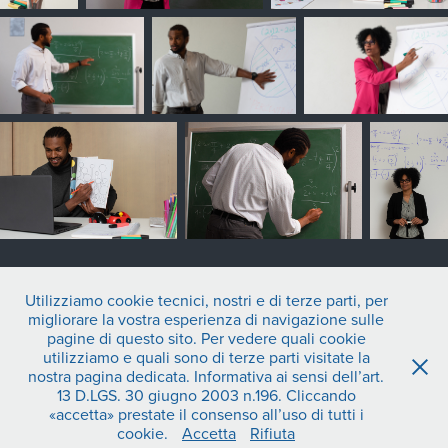
Utilizziamo cookie tecnici, nostri e di terze parti, per
migliorare la vostra esperienza di navigazione sulle
↑
Back to Top
pagine di questo sito. Per vedere quali cookie
utilizziamo e quali sono di terze parti visitate la
STEFANO OPPO • photographer | video maker - DOC
nostra pagina dedicata. Informativa ai sensi dell’art.
CREATIVITY MILANO SOC. COOP. - c.f./p.iva 04464170234
13 D.LGS. 30 giugno 2003 n.196. Cliccando
COD.SDI - SUBM70N Copyright - ©STEFANO OPPO 2026 All
«accetta» prestate il consenso all’uso di tutti i
rights reserved
cookie.
Accetta
Rifiuta