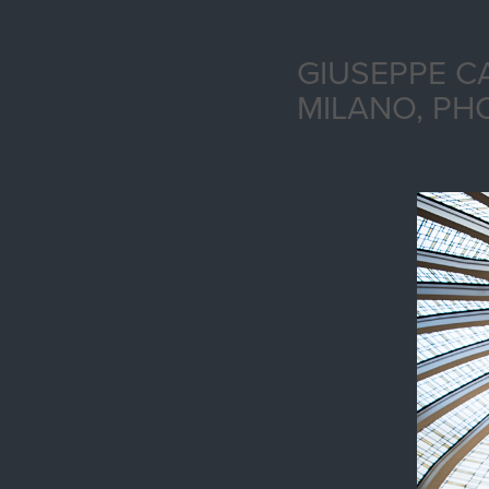
GIUSEPPE C
MILANO, PH