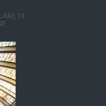
LARE DI
NE